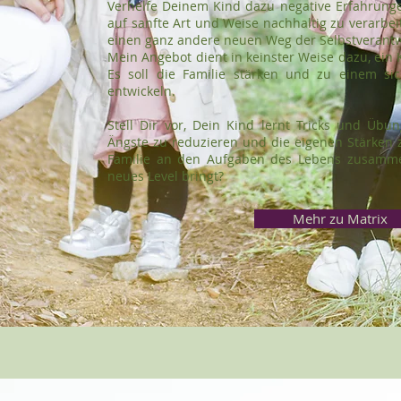
Verhelfe Deinem Kind dazu negative Erfahrung
auf sanfte Art und Weise nachhaltig zu verarbei
einen ganz andere neuen Weg der Selbstverant
Mein Angebot dient in keinster Weise dazu, ein K
Es soll die Familie stärken und zu einem sic
entwickeln.
Stell Dir vor, Dein Kind lernt Tricks und Übu
Ängste zu reduzieren und die eigenen Stärken z
Familie an den Aufgaben des Lebens zusamme
neues Level bringt?
Mehr zu Matrix