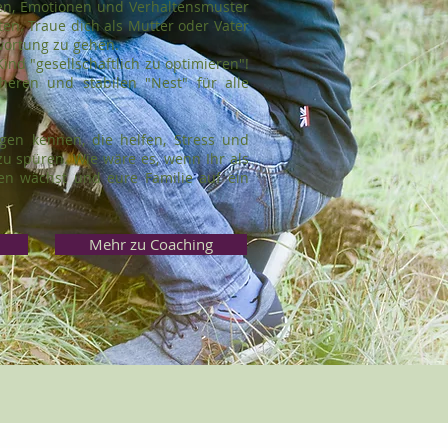
en, Emotionen und Verhaltensmuster
ten. Traue dich als Mutter oder Vater
wortung zu gehen.
ind "gesellschaftlich zu optimieren"!
heren und stabilen "Nest" für alle
ngen kennen, die helfen, Stress und
u spüren. Wie wäre es, wenn Ihr als
n wächst und eure Familie auf ein
Mehr zu Coaching