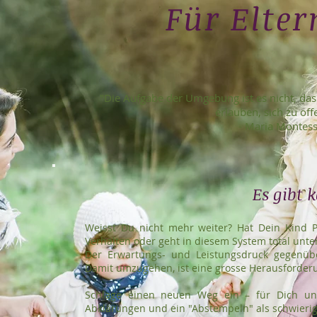
Für Elter
"Die Aufgabe der Umgebung ist es nicht, da
erlauben, sich zu of
- Maria Montess
Es gibt 
Weisst Du nicht mehr weiter? Hat Dein Kind Pr
Verhalten oder geht in diesem System total unte
Der Erwartungs- und Leistungsdruck gegenü
Damit umzugehen, ist eine grosse Herausforderu
Schlage einen neuen Weg ein – für Dich un
Abklärungen und ein "Abstempeln" als schwierige