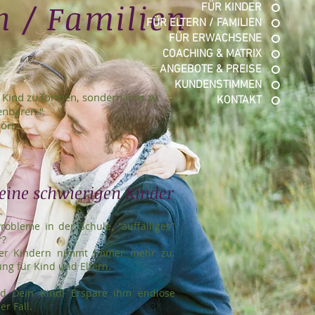
n / Familien
FÜR KINDER
FÜR ELTERN / FAMILIEN
FÜR ERWACHSENE
COACHING & MATRIX
ANGEBOTE & PREISE
KUNDENSTIMMEN
s Kind zu formen, sondern ihm zu
KONTAKT
fenbaren."
ori -
keine schwierigen Kinder
obleme in der Schule, "auffälliges"
r?
ber Kindern nimmt immer mehr zu.
ng für Kind und Eltern.
d Dein Kind! Erspare ihm endlose
r Fall.