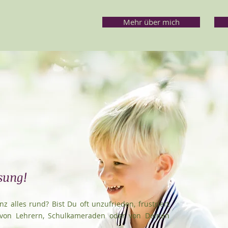
Mehr über mich
sung!
z alles rund? Bist Du oft unzufrieden, frustriert
t von Lehrern, Schulkameraden oder von Deinen