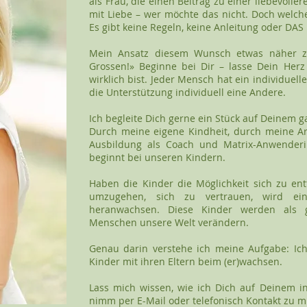
als Frau, die einen Beitrag zu einer liebevollere
mit Liebe – wer möchte das nicht. Doch welche
Es gibt keine Regeln, keine Anleitung oder DA
Mein Ansatz diesem Wunsch etwas näher 
Grossen!» Beginne bei Dir – lasse Dein Her
wirklich bist. Jeder Mensch hat ein individuel
die Unterstützung individuell eine Andere.
Ich begleite Dich gerne ein Stück auf Deinem 
Durch meine eigene Kindheit, durch meine A
Ausbildung als Coach und Matrix-Anwenderi
beginnt bei unseren Kindern.
Haben die Kinder die Möglichkeit sich zu ent
umzugehen, sich zu vertrauen, wird ein
heranwachsen. Diese Kinder werden als gl
Menschen unsere Welt verändern.
Genau darin verstehe ich meine Aufgabe: Ic
Kinder mit ihren Eltern beim (er)wachsen.
Lass mich wissen, wie ich Dich auf Deinem i
nimm per E-Mail oder telefonisch Kontakt zu mi