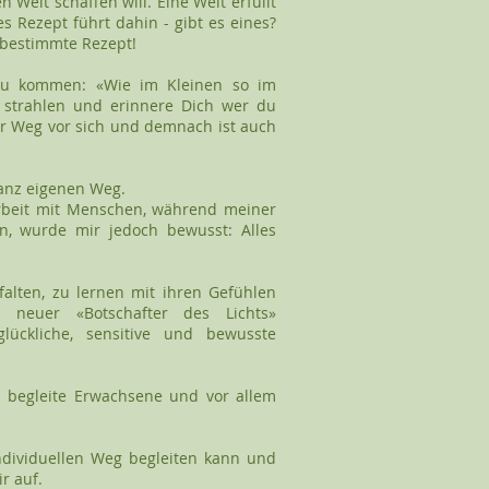
n Welt schaffen will. Eine Welt erfüllt
s Rezept führt dahin - gibt es eines?
S bestimmte Rezept!
zu kommen: «Wie im Kleinen so im
z strahlen und erinnere Dich wer du
ler Weg vor sich und demnach ist auch
ganz eigenen Weg.
rbeit mit Menschen, während meiner
n, wurde mir jedoch bewusst: Alles
falten, zu lernen mit ihren Gefühlen
 neuer «Botschafter des Lichts»
ückliche, sensitive und bewusste
h begleite Erwachsene und vor allem
ndividuellen Weg begleiten kann und
r auf.